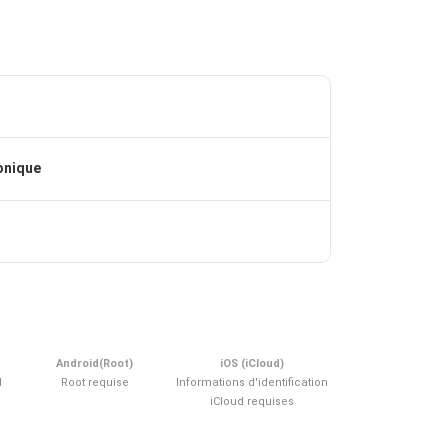
onique
Android(Root)
iOS (iCloud)
d
Root requise
Informations d'identification
iCloud requises