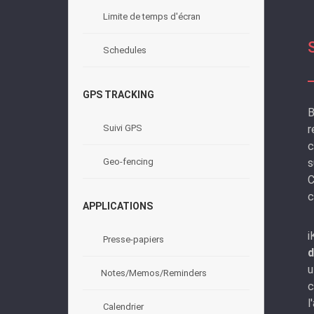
Limite de temps d'écran
Schedules
GPS TRACKING
B
r
Suivi GPS
c
s
Geo-fencing
C
c
APPLICATIONS
i
Presse-papiers
d
u
Notes/Memos/Reminders
c
l
Calendrier