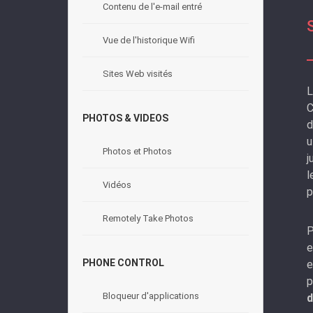
Contenu de l'e-mail entré
Vue de l'historique Wifi
Sites Web visités
L
C
PHOTOS & VIDEOS
d
u
Photos et Photos
j
l
Vidéos
p
Remotely Take Photos
P
e
PHONE CONTROL
e
p
Bloqueur d'applications
d