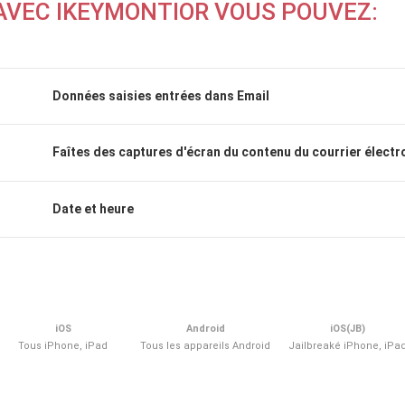
AVEC IKEYMONTIOR VOUS POUVEZ:
Données saisies entrées dans Email
Faîtes des captures d'écran du contenu du courrier électr
Date et heure
iOS
Android
iOS(JB)
Tous iPhone, iPad
Tous les appareils Android
Jailbreaké iPhone, iPa