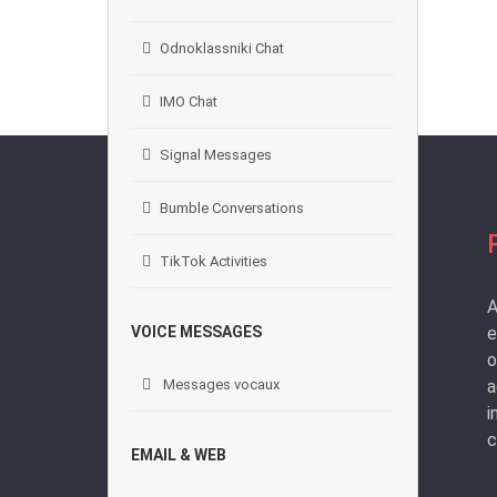
Odnoklassniki Chat
IMO Chat
Signal Messages
Bumble Conversations
TikTok Activities
A
e
VOICE MESSAGES
o
a
Messages vocaux
i
c
EMAIL & WEB