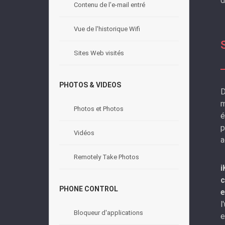
d
Contenu de l'e-mail entré
Vue de l'historique Wifi
Sites Web visités
PHOTOS & VIDEOS
D
m
Photos et Photos
é
p
Vidéos
a
Remotely Take Photos
i
c
PHONE CONTROL
e
l
Bloqueur d'applications
e