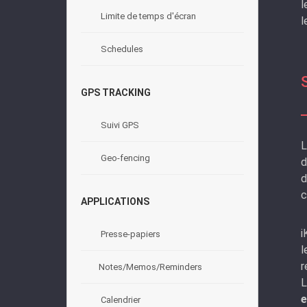
l
Limite de temps d'écran
l
Schedules
GPS TRACKING
Suivi GPS
L
Geo-fencing
d
d
c
APPLICATIONS
i
Presse-papiers
l
r
Notes/Memos/Reminders
L
e
Calendrier