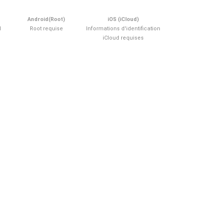
Android(Root)
iOS (iCloud)
d
Root requise
Informations d'identification
iCloud requises