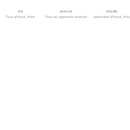
iOS
Android
iOS(JB)
Tous iPhone, iPad
Tous les appareils Android
Jailbreaké iPhone, iPa