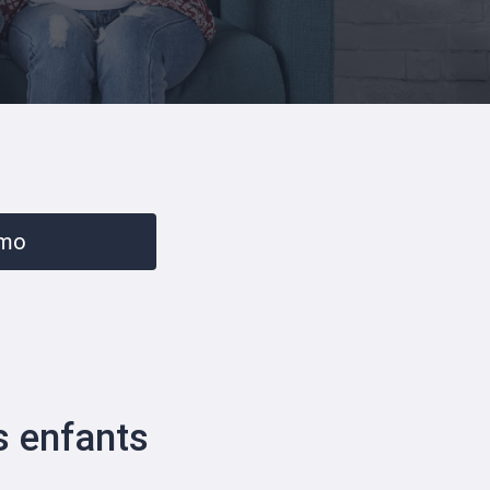
emo
s enfants