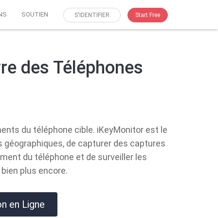
NS
SOUTIEN
S'IDENTIFIER
Start Free
ivre des Téléphones
ents du téléphone cible. iKeyMonitor est le
es géographiques, de capturer des captures
ement du téléphone et de surveiller les
bien plus encore.
n en Ligne